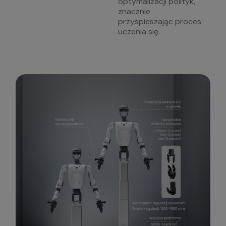
optymalizacji polityk,
znacznie
przyspieszając proces
uczenia się.