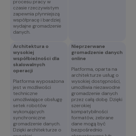
procesu pracy w
czasie rzeczywistym
zapewnia płynniejszą
współpracę i bardziej
wydajne gromadzenie
danych.
Architektura o
Nieprzerwane
wysokiej
gromadzenie danych
współbieżności dla
online
skalowalnych
Platforma, oparta na
operacji
architekturze usług o
Platforma wyposażona
wysokiej dostępności,
jest w możliwości
umożliwia niezawodne
techniczne
gromadzenie danych
umożliwiające obsługę
przez całą dobę. Dzięki
setek robotów
szerokiej
wykonujących
kompatybilności
synchroniczne
formatów, zebrane
gromadzenie danych.
dane mogą być
Dzięki architekturze o
bezpośrednio
wysokiej
eksportowane lub