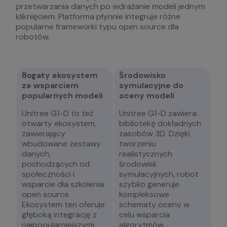
przetwarzania danych po wdrażanie modeli jednym
kliknięciem. Platforma płynnie integruje różne
popularne frameworki typu open source dla
robotów.
Bogaty ekosystem
Środowisko
ze wsparciem
symulacyjne do
popularnych modeli
oceny modeli
Unitree G1-D to też
Unitree G1-D zawiera
otwarty ekosystem,
bibliotekę dokładnych
zawierający
zasobów 3D. Dzięki
wbudowane zestawy
tworzeniu
danych,
realistycznych
pochodzących od
środowisk
społeczności i
symulacyjnych, robot
wsparcie dla szkolenia
szybko generuje
open source.
kompleksowe
Ekosystem ten oferuje
schematy oceny w
głęboką integrację z
celu wsparcia
najpopularniejszymi
algorytmów.