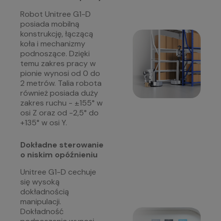
Robot Unitree G1-D
posiada mobilną
konstrukcję, łączącą
koła i mechanizmy
podnoszące. Dzięki
temu zakres pracy w
pionie wynosi od 0 do
2 metrów. Talia robota
również posiada duży
zakres ruchu -
±155° w
osi Z oraz od
-2,5° do
+135° w osi Y.
Dokładne sterowanie
o niskim opóźnieniu
Unitree G1-D cechuje
się wysoką
dokładnością
manipulacji.
Dokładność