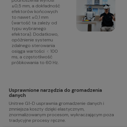
podnoszenia wynosi
±0,5 mm, a dokładność
efektorów końcowych
to nawet ±0,1 mm
(wartość ta zależy od
typu wybranego
efektora). Dodatkowo,
o
późnienie systemu
zdalnego sterowania
osiąga wartości ﹤100
ms, a c
zęstotliwość
próbkowania to 60 Hz.
Usprawnione narzędzia do gromadzenia
danych
Unitree G1-D usprawnia gromadzenie danych i
zmniejsza koszty dzięki elastycznym,
znormalizowanym procesom, wykraczającym poza
tradycyjne procesy ręczne.