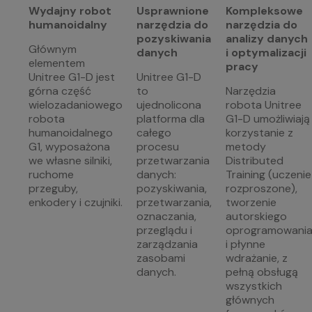
Wydajny robot
Usprawnione
Kompleksowe
humanoidalny
narzędzia do
narzędzia do
pozyskiwania
analizy danych
Głównym
danych
i optymalizacji
elementem
pracy
Unitree G1-D jest
Unitree G1-D
górna część
to
Narzędzia
wielozadaniowego
ujednolicona
robota Unitree
robota
platforma dla
G1-D umożliwiają
humanoidalnego
całego
korzystanie z
G1, wyposażona
procesu
metody
we własne silniki,
przetwarzania
Distributed
ruchome
danych:
Training (uczenie
przeguby,
pozyskiwania,
rozproszone),
enkodery i czujniki.
przetwarzania,
tworzenie
oznaczania,
autorskiego
przeglądu i
oprogramowani
zarządzania
i płynne
zasobami
wdrażanie, z
danych.
pełną obsługą
wszystkich
głównych