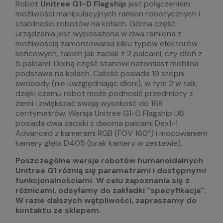
Robot
Unitree G1-D Flagship
jest połączeniem
możliwości manipulacyjnych ramion robotycznych i
stabilności robotów na kołach. Górna część
urządzenia jest wyposażona w dwa ramiona z
możliwością zamontowania kilku typów efektorów
końcowych, takich jak zacisk z 2 palcami, czy dłoń z
5 palcami. Dolną część stanowi natomiast mobilna
podstawa na kołach. Całość posiada 19 stopni
swobody (nie uwzględniając dłoni), w tym 2 w talii,
dzięki czemu robot może podnosić przedmioty z
ziemi i zwiększać swoją wysokość do 168
centymetrów. Wersja Unitree G1-D Flagship U6
posiada dwa zaciski z dwoma palcami Dex1-1
Advanced z kamerami RGB (FOV 160°) i mocowaniem
kamery głębi D405 (brak kamery w zestawie).
Poszczególne wersje robotów humanoidalnych
Unitree G1 różnią się parametrami i dostępnymi
funkcjonalnościami. W celu zapoznania się z
różnicami, odsyłamy do zakładki "specyfikacja".
W razie dalszych wątpliwości, zapraszamy do
kontaktu ze sklepem.