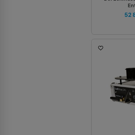
En
52 