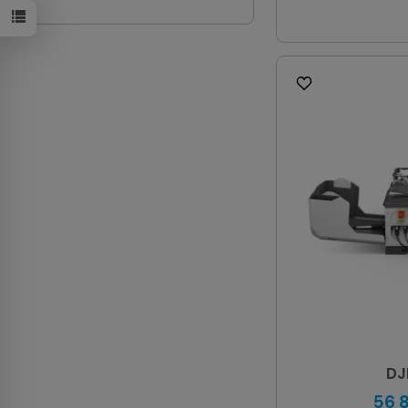
DJ
56 