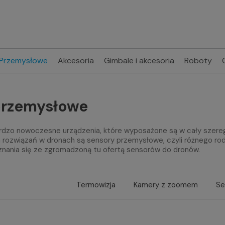
Przemysłowe
Akcesoria
Gimbale i akcesoria
Roboty
przemysłowe
rdzo nowoczesne urządzenia, które wyposażone są w cały szereg 
ozwiązań w dronach są sensory przemysłowe, czyli różnego rodza
ania się ze zgromadzoną tu ofertą sensorów do dronów.
Termowizja
Kamery z zoomem
Se