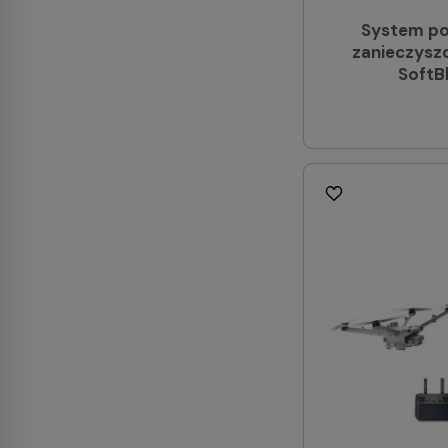
System po
zanieczysz
SoftB