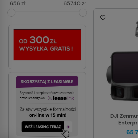
zł
zł
DJI Zenmus
Enterpri
65 