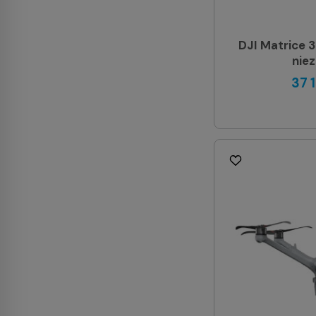
DJI Matrice 
nie
37 