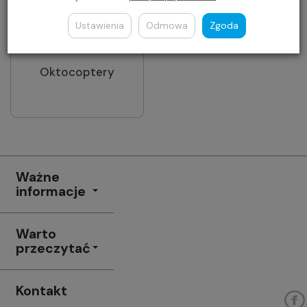
Ustawienia
Odmowa
Zgoda
Oktocoptery
Ważne
informacje
Warto
przeczytać
Kontakt