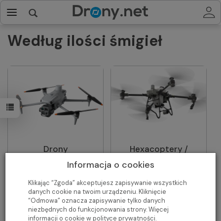
Według ilości śmigieł
Drony
Hexacoptery /
quadrocoptery,
Oktocoptery
Informacja o cookies
czterowirnikowce
Klikając “Zgoda” akceptujesz zapisywanie wszystkich
danych cookie na twoim urządzeniu. Kliknięcie
“Odmowa” oznacza zapisywanie tylko danych
niezbędnych do funkcjonowania strony. Więcej
informacji o cookie w
polityce prywatności
.