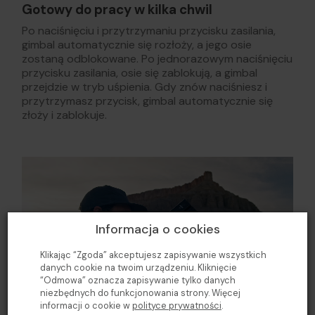
Gotowy do pracy w kilka chwil
Po naciśnięciu i przytrzymaniu przycisku zasilania,
gimbal automatycznie się rozłoży, a jego osie
zostaną odblokowane. Po jednorazowym naciśnięciu
przycisku zasilania, osie się zablokują, a gimbal
przejdzie w tryb uśpienia. Gdy znów naciśniesz i
przytrzymasz przycisk, gimbal automatycznie się
złoży i zablokuje.
Informacja o cookies
Klikając “Zgoda” akceptujesz zapisywanie wszystkich
danych cookie na twoim urządzeniu. Kliknięcie
“Odmowa” oznacza zapisywanie tylko danych
niezbędnych do funkcjonowania strony. Więcej
informacji o cookie w
polityce prywatności
.