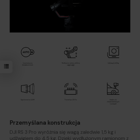
Przemyślana konstrukcja
DJI RS 3 Pro wyróżnia się wagą zaledwie 1,5 kg i
udźwigiem do 4,5 kg. Dzięki wydłużonym ramionom z