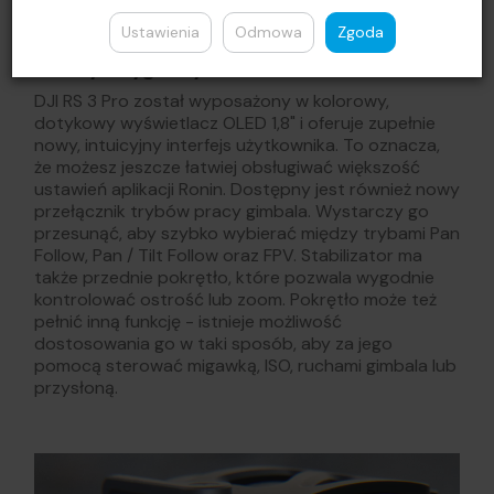
Ustawienia
Odmowa
Zgoda
Prosty i wygodny w obsłudze
DJI RS 3 Pro został wyposażony w kolorowy,
dotykowy wyświetlacz OLED 1,8" i oferuje zupełnie
nowy, intuicyjny interfejs użytkownika. To oznacza,
że możesz jeszcze łatwiej obsługiwać większość
ustawień aplikacji Ronin. Dostępny jest również nowy
przełącznik trybów pracy gimbala. Wystarczy go
przesunąć, aby szybko wybierać między trybami Pan
Follow, Pan / Tilt Follow oraz FPV. Stabilizator ma
także przednie pokrętło, które pozwala wygodnie
kontrolować ostrość lub zoom. Pokrętło może też
pełnić inną funkcję - istnieje możliwość
dostosowania go w taki sposób, aby za jego
pomocą sterować migawką, ISO, ruchami gimbala lub
przysłoną.