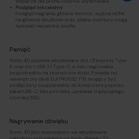
Wsparcie dla profilu kolorów użytkownika
Podgląd niezależny
Podgląd nagrania, główny monitor, wyjście HDMI
na głównej obudowie oraz zdalne monitory mogą
ładować niezależne profile.
Pamięć
Ronin 4D posiada wbudowany slot CFexpress Type-
B oraz port USB 3.1 Type-C w celu nagrywania
bezpośrednio na zewnętrzne dyski. Posiada też
wewnętrzny dysk DJI PROSSD 1TB, mogący być
podłączony bezpośrednio do komputera poprzez
kabel USB-C, bez potrzeby używania tradycyjnego
czytnika SSD.
Nagrywanie dźwięku
Ronin 4D jest wyposażony we wbudowane
mikrofony, pozwalające na zapis dźwięku 24-