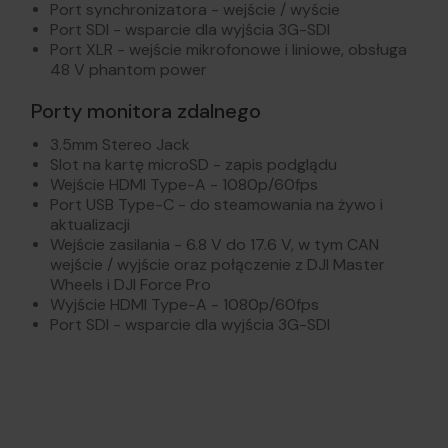
Port synchronizatora - wejście / wyście
Port SDI - wsparcie dla wyjścia 3G-SDI
Port XLR - wejście mikrofonowe i liniowe, obsługa
48 V phantom power
Porty monitora zdalnego
3.5mm Stereo Jack
Slot na kartę microSD - zapis podglądu
Wejście HDMI Type-A - 1080p/60fps
Port USB Type-C - do steamowania na żywo i
aktualizacji
Wejście zasilania - 6.8 V do 17.6 V, w tym CAN
wejście / wyjście oraz połączenie z DJI Master
Wheels i DJI Force Pro
Wyjście HDMI Type-A - 1080p/60fps
Port SDI - wsparcie dla wyjścia 3G-SDI