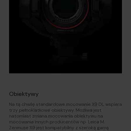
Obiektywy
Na tą chwilę standardowe mocowanie X9 DL wspiera
trzy pełnoklatkowe obiektywy. Możliwa jest
natomiast zmiana mocowania obiektywu na
mocowania innych producentów np. Leica M.
Zenmuse X9 jest kompatybilny z szeroką gamą