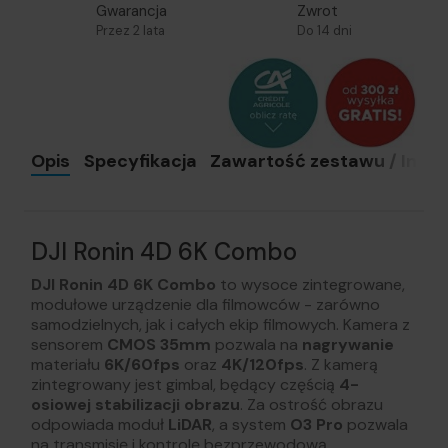
Gwarancja
Zwrot
Przez 2 lata
Do 14 dni
Opis
Specyfikacja
Zawartość zestawu / Instru
DJI Ronin 4D 6K Combo
DJI Ronin 4D 6K Combo
to wysoce zintegrowane,
modułowe urządzenie dla filmowców - zarówno
samodzielnych, jak i całych ekip filmowych. Kamera z
sensorem
CMOS
35mm
pozwala na
nagrywanie
materiału
6K/60fps
oraz
4K/120fps
. Z kamerą
zintegrowany jest gimbal, będący częścią
4-
osiowej stabilizacji obrazu
. Za ostrość obrazu
odpowiada moduł
LiDAR
, a system
O3 Pro
pozwala
na transmisję i kontrolę bezprzewodową.