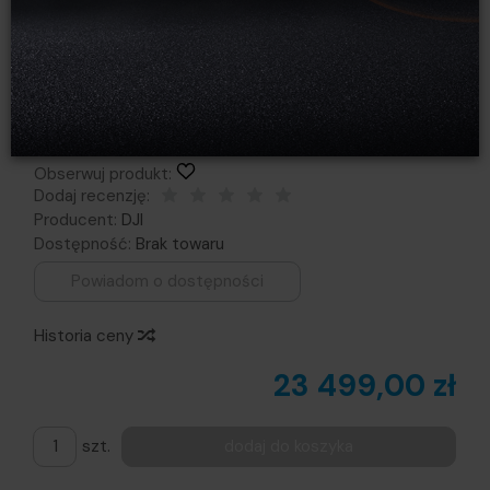
DJI Ronin 4D 6K Combo
Obserwuj produkt:
Dodaj recenzję:
Producent:
DJI
Dostępność:
Brak towaru
Powiadom o dostępności
Historia ceny
23 499,00 zł
szt.
dodaj do koszyka