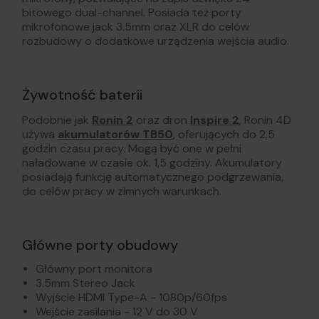
bitowego dual-channel. Posiada też porty
mikrofonowe jack 3.5mm oraz XLR do celów
rozbudowy o dodatkowe urządzenia wejścia audio.
Żywotność baterii
Podobnie jak
Ronin 2
oraz dron
Inspire 2
, Ronin 4D
używa
akumulatorów TB50
, oferujących do 2,5
godzin czasu pracy. Mogą być one w pełni
naładowane w czasie ok. 1,5 godziny. Akumulatory
posiadają funkcję automatycznego podgrzewania,
do celów pracy w zimnych warunkach.
Główne porty obudowy
Główny port monitora
3.5mm Stereo Jack
Wyjście HDMI Type-A - 1080p/60fps
Wejście zasilania - 12 V do 30 V