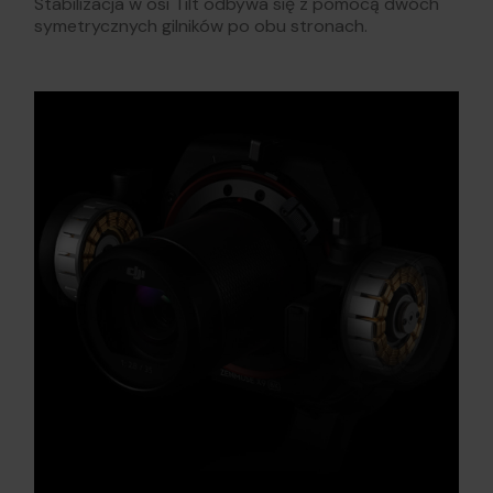
Stabilizacja w osi Tilt odbywa się z pomocą dwóch
symetrycznych gilników po obu stronach.