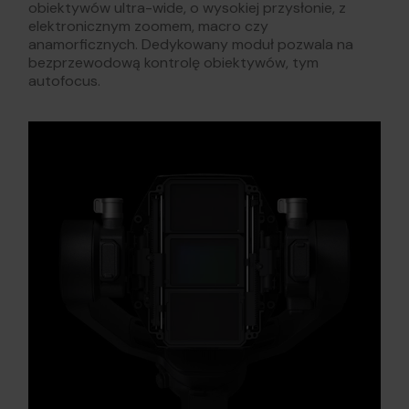
obiektywów ultra-wide, o wysokiej przysłonie, z
elektronicznym zoomem, macro czy
anamorficznych. Dedykowany moduł pozwala na
bezprzewodową kontrolę obiektywów, tym
autofocus.