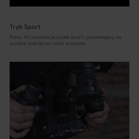
Tryb Sport
Ronin 4D posiada przycisk sport, pozwalający na
szybką reakcję na ruchy w scenie.