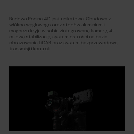
Budowa Ronina 4D jest unikatowa. Obudowa z
włókna węglowego oraz stopów aluminium i
magnezu kryje w sobie zintegrowaną kamerę, 4-
osiową stabilizację, system ostrości na bazie
obrazowania LiDAR oraz system bezprzewodowej
transmisji i kontroli.