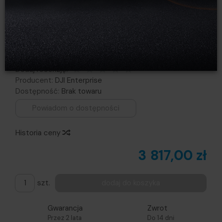
DJI Battery Station BS30
stacja ładowania Matrice 30
Obserwuj produkt:
Dodaj recenzję:
Producent:
DJI Enterprise
Dostępność:
Brak towaru
Powiadom o dostępności
Historia ceny
3 817,00 zł
szt.
dodaj do koszyka
Gwarancja
Zwrot
Przez 2 lata
Do 14 dni