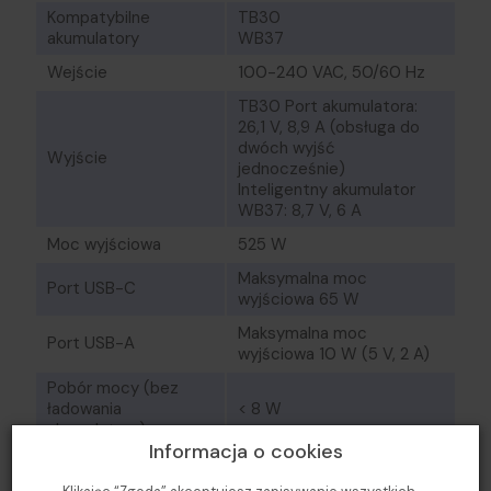
Kompatybilne
TB30
akumulatory
WB37
Wejście
100-240 VAC, 50/60 Hz
TB30 Port akumulatora:
26,1 V, 8,9 A (obsługa do
dwóch wyjść
Wyjście
jednocześnie)
Inteligentny akumulator
WB37: 8,7 V, 6 A
Moc wyjściowa
525 W
Maksymalna moc
Port USB-C
wyjściowa 65 W
Maksymalna moc
Port USB-A
wyjściowa 10 W (5 V, 2 A)
Pobór mocy (bez
ładowania
< 8 W
akumulatora)
Informacja o cookies
Moc wyjściowa
(podczas