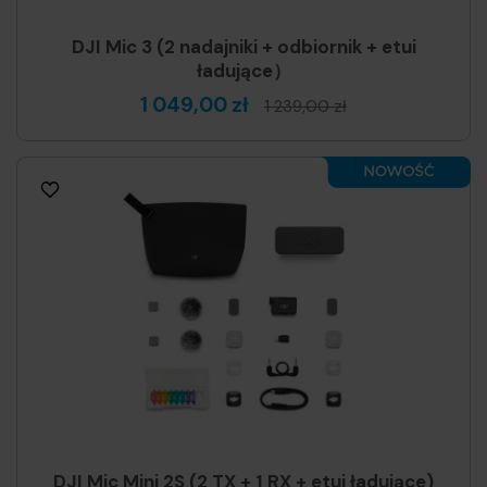
DJI Mic 3 (2 nadajniki + odbiornik + etui
ładujące）
1 049,00 zł
1 239,00 zł
DJI Mic Mini 2S (2 TX + 1 RX + etui ładujące)