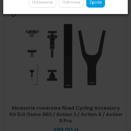
Ustawienia
Odmowa
Zgoda
Akcesoria rowerowe Road Cycling Accessory
Kit DJI Osmo 360 / Action 3 / Action 4 / Action
5 Pro
399,00 zł