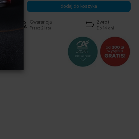
szt.
dodaj do koszyka
Gwarancja
Zwrot
Przez 2 lata
Do 14 dni