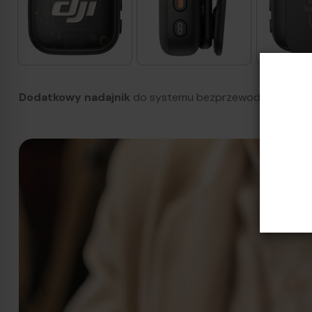
Dodatkowy nadajnik
do systemu bezprzewodowej trans