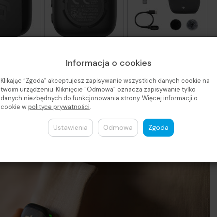
Informacja o cookies
misji dźwięku
DJI Mic 3
.
Klikając “Zgoda” akceptujesz zapisywanie wszystkich danych cookie na
twoim urządzeniu. Kliknięcie “Odmowa” oznacza zapisywanie tylko
danych niezbędnych do funkcjonowania strony. Więcej informacji o
cookie w
polityce prywatności
.
Ustawienia
Odmowa
Zgoda