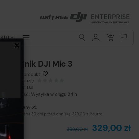
OUTLET
×
Nadajnik DJI Mic 3
Obserwuj produkt:
Dodaj recenzję:
Producent:
DJI
Dostępność:
Wysyłka w ciągu 24 h
Historia ceny
Najniższa cena 30 dni przed obniżką:
329,00 zł brutto
329,00 zł
389,00 zł