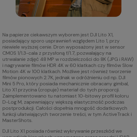
Na papierze ciekawszym wyborem jest DJI Lito X1,
posiadający sporo usprawnień względem Lito 1, przy
niewiele wyższej cenie. Dron wyposażony jest w sensor
CMOS 1/1.3-cala z przysłoną f/1.7, pozwalający na
utrwalanie zdjęć 48 MP w rozdzielczości do 8K (JPG i RAW)
i nagrywanie filmów HDR 4K w 60 klatkach czy filmów Slow
Motion 4K w 100 klatkach. Możliwe jest również tworzenie
filmów pionowych 2.7K, jednak w odróżnieniu od np. DJI
Mini 5 Pro, który posiada mechanicznie obracany gimbal,
Lito X1 przycina (cropuje) materiał do tych proporcji.
Zaimplementowano tu natomiast 10-bitowy profil koloru
D-Log M, zapewniający większą elastyczność podczas
postprodukcji. Całości dopełnia mnogość dodatkowych
funkcji ułatwiających tworzenie treści, w tym ActiveTrack i
MasterShots.
DJI Lito X1 posiada również wykrywanie przeszkód we