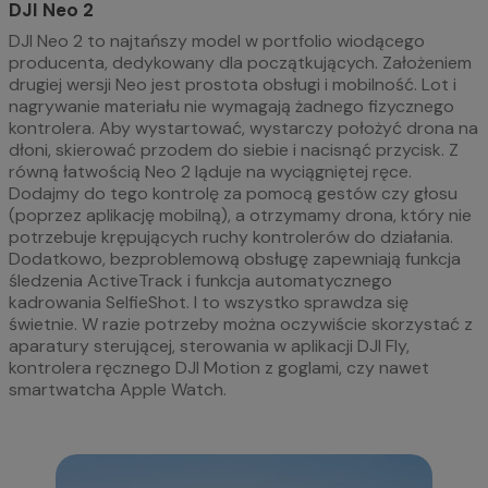
DJI Neo 2
DJI Neo 2 to najtańszy model w portfolio wiodącego
producenta, dedykowany dla początkujących. Założeniem
drugiej wersji Neo jest prostota obsługi i mobilność. Lot i
nagrywanie materiału nie wymagają żadnego fizycznego
kontrolera. Aby wystartować, wystarczy położyć drona na
dłoni, skierować przodem do siebie i nacisnąć przycisk. Z
równą łatwością Neo 2 ląduje na wyciągniętej ręce.
Dodajmy do tego kontrolę za pomocą gestów czy głosu
(poprzez aplikację mobilną), a otrzymamy drona, który nie
potrzebuje krępujących ruchy kontrolerów do działania.
Dodatkowo, bezproblemową obsługę zapewniają funkcja
śledzenia ActiveTrack i funkcja automatycznego
kadrowania SelfieShot. I to wszystko sprawdza się
świetnie. W razie potrzeby można oczywiście skorzystać z
aparatury sterującej, sterowania w aplikacji DJI Fly,
kontrolera ręcznego DJI Motion z goglami, czy nawet
smartwatcha Apple Watch.