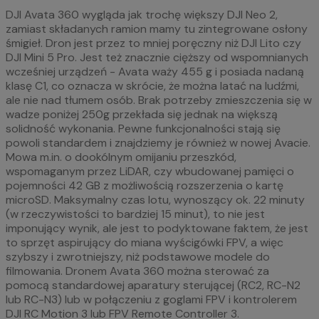
DJI Avata 360 wygląda jak trochę większy DJI Neo 2,
zamiast składanych ramion mamy tu zintegrowane osłony
śmigieł. Dron jest przez to mniej poręczny niż DJI Lito czy
DJI Mini 5 Pro. Jest też znacznie cięższy od wspomnianych
wcześniej urządzeń - Avata waży 455 g i posiada nadaną
klasę C1, co oznacza w skrócie, że można latać na ludźmi,
ale nie nad tłumem osób. Brak potrzeby zmieszczenia się w
wadze poniżej 250g przekłada się jednak na większą
solidność wykonania. Pewne funkcjonalności stają się
powoli standardem i znajdziemy je również w nowej Avacie.
Mowa m.in. o dookólnym omijaniu przeszkód,
wspomaganym przez LiDAR, czy wbudowanej pamięci o
pojemności 42 GB z możliwością rozszerzenia o kartę
microSD. Maksymalny czas lotu, wynoszący ok. 22 minuty
(w rzeczywistości to bardziej 15 minut), to nie jest
imponujący wynik, ale jest to podyktowane faktem, że jest
to sprzęt aspirujący do miana wyścigówki FPV, a więc
szybszy i zwrotniejszy, niż podstawowe modele do
filmowania. Dronem Avata 360 można sterować za
pomocą standardowej aparatury sterującej (RC2, RC-N2
lub RC-N3) lub w połączeniu z goglami FPV i kontrolerem
DJI RC Motion 3 lub FPV Remote Controller 3.