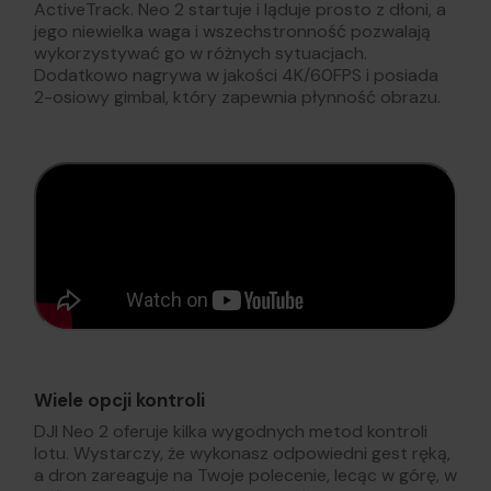
ActiveTrack. Neo 2 startuje i ląduje prosto z dłoni, a
jego niewielka waga i wszechstronność pozwalają
wykorzystywać go w różnych sytuacjach.
Dodatkowo nagrywa w jakości 4K/60FPS i posiada
2-osiowy gimbal, który zapewnia płynność obrazu.
Wiele opcji kontroli
DJI Neo 2 oferuje kilka wygodnych metod kontroli
lotu. Wystarczy, że wykonasz odpowiedni gest ręką,
a dron zareaguje na Twoje polecenie, lecąc w górę, w