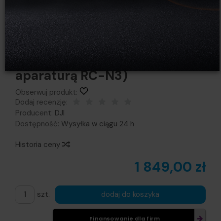
DJI Neo 2 Fly More Combo (z
aparaturą RC-N3)
Obserwuj produkt:
Dodaj recenzję:
Producent:
DJI
Dostępność:
Wysyłka w ciągu 24 h
Historia ceny
1 849,00 zł
szt.
dodaj do koszyka
Finansowanie dla firm