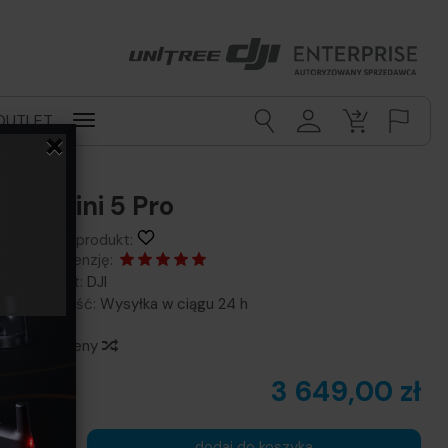
OUTLET
×
DJI Mini 5 Pro
Obserwuj produkt:
Dodaj recenzję:
Producent:
DJI
Dostępność:
Wysyłka w ciągu 24 h
Historia ceny
3 649,00 zł
szt.
dodaj do koszyka