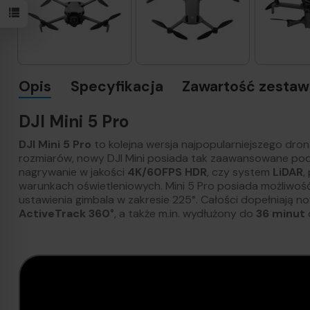
Opis
Specyfikacja
Zawartość zestawu
DJI Mini 5 Pro
DJI Mini 5 Pro
to kolejna wersja najpopularniejszego dro
rozmiarów, nowy DJI Mini posiada tak zaawansowane po
nagrywanie w jakości
4K/60FPS HDR
, czy system
LiDAR
,
warunkach oświetleniowych. Mini 5 Pro posiada możliwość
ustawienia gimbala w zakresie 225°. Całości dopełniają 
ActiveTrack 360°
, a także m.in. wydłużony do
36 minut