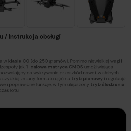
 / Instrukcja obsługi
na w
klasie C0
(do 250 gramów). Pomimo niewielkiej wagi i
dzespoły jak
1-calowa matryca CMOS
umożliwiająca
 pozwalający na wykrywanie przeszkód nawet w słabych
 szybkiej zmiany formatu ujęć na
tryb pionowy
i regulację
nowe i poprawione funkcje, w tym ulepszony
tryb śledzenia
czas lotu.