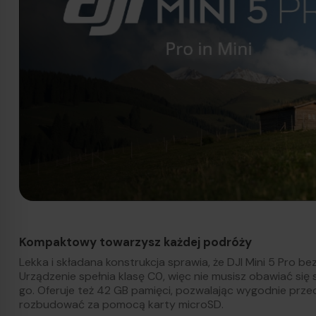
Kompaktowy towarzysz każdej podróży
Lekka i składana konstrukcja sprawia, że DJI Mini 5 Pro bez
Urządzenie spełnia klasę C0, więc nie musisz obawiać si
go. Oferuje też 42 GB pamięci, pozwalając wygodnie prz
rozbudować za pomocą karty microSD.