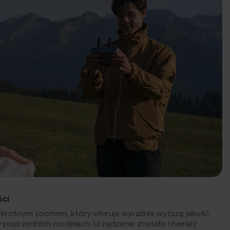
ści
-krotnym zoomem, który oferuje wyraźnie wyższą jakość
w poprzednich modelach. Urządzenie zostało również