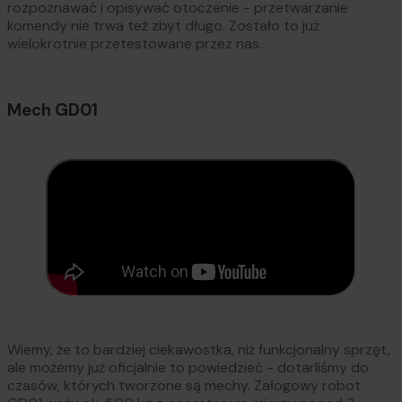
rozpoznawać i opisywać otoczenie - przetwarzanie
komendy nie trwa też zbyt długo. Zostało to już
wielokrotnie przetestowane przez nas.
Mech GD01
Wiemy, że to bardziej ciekawostka, niż funkcjonalny sprzęt,
ale możemy już oficjalnie to powiedzieć - dotarliśmy do
czasów, których tworzone są mechy. Załogowy robot