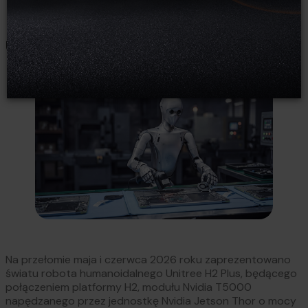
Unitree H2 Plus
Na przełomie maja i czerwca 2026 roku zaprezentowano
światu robota humanoidalnego Unitree H2 Plus, będącego
połączeniem platformy H2, modułu Nvidia T5000
napędzanego przez jednostkę Nvidia Jetson Thor o mocy