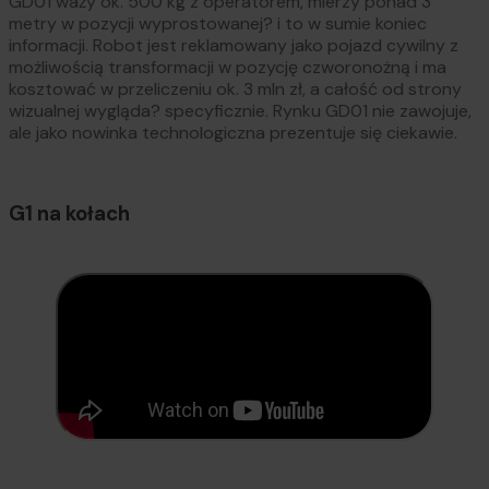
GD01 waży ok. 500 kg z operatorem, mierzy ponad 3
metry w pozycji wyprostowanej? i to w sumie koniec
informacji. Robot jest reklamowany jako pojazd cywilny z
możliwością transformacji w pozycję czworonożną i ma
kosztować w przeliczeniu ok. 3 mln zł, a całość od strony
wizualnej wygląda? specyficznie. Rynku GD01 nie zawojuje,
ale jako nowinka technologiczna prezentuje się ciekawie.
G1 na kołach