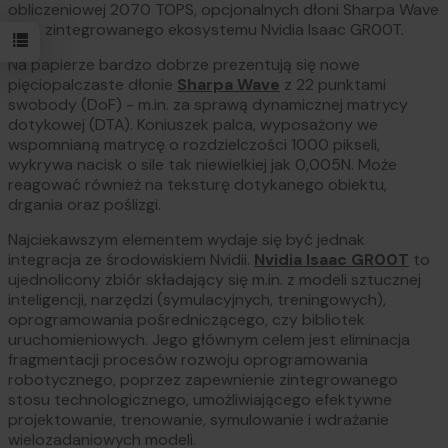
obliczeniowej 2070 TOPS, opcjonalnych dłoni Sharpa Wave
oraz zintegrowanego ekosystemu Nvidia Isaac GR00T.
Na papierze bardzo dobrze prezentują się nowe
pięciopalczaste dłonie
Sharpa Wave
z 22 punktami
swobody (DoF) - m.in. za sprawą dynamicznej matrycy
dotykowej (DTA). Koniuszek palca, wyposażony we
wspomnianą matrycę o rozdzielczości 1000 pikseli,
wykrywa nacisk o sile tak niewielkiej jak 0,005N. Może
reagować również na teksturę dotykanego obiektu,
drgania oraz poślizgi.
Najciekawszym elementem wydaje się być jednak
integracja ze środowiskiem Nvidii.
Nvidia Isaac GR00T
to
ujednolicony zbiór składający się m.in. z modeli sztucznej
inteligencji, narzędzi (symulacyjnych, treningowych),
oprogramowania pośredniczącego, czy bibliotek
uruchomieniowych. Jego głównym celem jest eliminacja
fragmentacji procesów rozwoju oprogramowania
robotycznego, poprzez zapewnienie zintegrowanego
stosu technologicznego, umożliwiającego efektywne
projektowanie, trenowanie, symulowanie i wdrażanie
wielozadaniowych modeli.