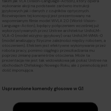
takim jak VLA (Vision-Language-Action), który opiera
wykonanie akcji na podstawie zarówno instrukcji
językowych jak i danych z czujników optycznych.
Rozwinięciem tej koncepcji jest prezentowany na
wspomnianym filmie model WVLA 2.0 (World-Vision-
Language-Action), będący połączeniem wcześniej już
wykorzystywanych przez Unitree architektur UnifoLM-
VLA-0 (model wizyjno-językowy) oraz UnifoLM-WMA-0
(model analizujący fizyczne zależności między robotem, a
otoczeniem). Efektem jest efektywne wykonywanie przez
robota pracy, pomimo ciągłego przeszkadzania mu
poprzez zmianę parametrów otoczenia. Może ta
prezentacja nie jest tak widowiskowa jak pokaz Unitree na
obchodach Chińskiego Nowego Roku, ale z pewnością jest
dość imponująca.
Usprawnione komendy głosowe w G1