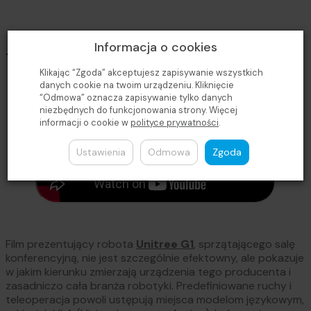
Informacja o cookies
Test: Unitree WVLA 2.0 Model
Klikając “Zgoda” akceptujesz zapisywanie wszystkich
danych cookie na twoim urządzeniu. Kliknięcie
“Odmowa” oznacza zapisywanie tylko danych
niezbędnych do funkcjonowania strony. Więcej
informacji o cookie w
polityce prywatności
.
Ustawienia
Odmowa
Zgoda
Film prezentujący robota
Unitree G1
, sprzątającego salę
konferencyjną, nie jest szczególnie efektowny, ale pokazuje
w jakim kierunku zmierzają urządzenia tego producenta i
zasadniczo cała branża robotyki. Predefiniowane ruchy i
teleoperacja powoli ustępują miejsca modelom językowym,