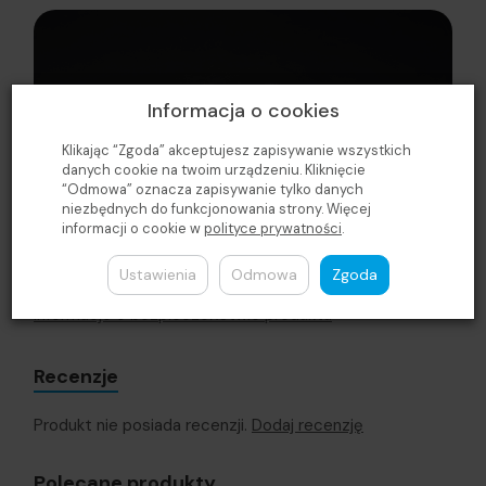
Informacja o cookies
Klikając “Zgoda” akceptujesz zapisywanie wszystkich
danych cookie na twoim urządzeniu. Kliknięcie
“Odmowa” oznacza zapisywanie tylko danych
niezbędnych do funkcjonowania strony. Więcej
informacji o cookie w
polityce prywatności
.
Ustawienia
Odmowa
Zgoda
Informacje o bezpieczeństwie produktu
Recenzje
Produkt nie posiada recenzji.
Dodaj recenzję
Polecane produkty