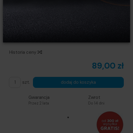
przeciwwietrznych DJI Mic
Mini 2
Obserwuj produkt:
Dodaj recenzję:
Producent:
DJI
Dostępność:
Wysyłka w ciągu 24 h
Historia ceny
89,00 zł
szt.
dodaj do koszyka
Gwarancja
Zwrot
Przez 2 lata
Do 14 dni