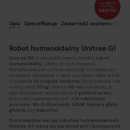
Opis
Specyfikacja
Zawartość zestawu / Instru
Robot humanoidalny Unitree G1
Unitree G1
to niezwykle zwinny, mobilny
robot
humanoidalny
, zdolny do wykonywania
skomplikowanych ruchów, takich jak chodzenie po
schodach, wstawanie z ziemi, czy nawet salto w bok.
G1 posiada
23 stopnie swobody
(ilość stawów i osi
ruchu), waży
35 kg
i mierzy
132 cm
wysokości, a
jego akumulator wystarcza na
2 godziny pracy
.
Robot jest wyposażony m.in. w
8-rdzeniowy
procesor
,
Wi-Fi
,
Bluetooth
,
LiDAR
,
kamerę głębi
,
głośnik
, czy
mikrofon
.
Poszczególne wersje robotów humanoidalnych
Unitree G1 różnią się parametrami i dostępnymi