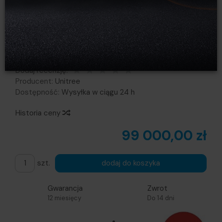
Robot humanoidalny Unitree
G1
Obserwuj produkt:
Dodaj recenzję:
Producent:
Unitree
Dostępność:
Wysyłka w ciągu 24 h
Historia ceny
99 000,00 zł
szt.
dodaj do koszyka
Gwarancja
Zwrot
12 miesięcy
Do 14 dni