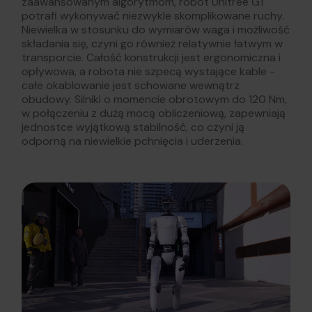
zaawansowanym algorytmom, robot Unitree G1
potrafi wykonywać niezwykle skomplikowane ruchy.
Niewielka w stosunku do wymiarów waga i możliwość
składania się, czyni go również relatywnie łatwym w
transporcie. Całość konstrukcji jest ergonomiczna i
opływowa, a robota nie szpecą wystające kable -
całe okablowanie jest schowane wewnątrz
obudowy. Silniki o momencie obrotowym do 120 Nm,
w połączeniu z dużą mocą obliczeniową, zapewniają
jednostce wyjątkową stabilność, co czyni ją
odporną na niewielkie pchnięcia i uderzenia.