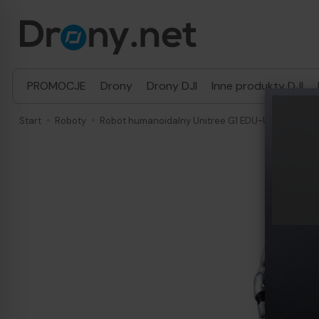
PROMOCJE
Drony
Drony DJI
Inne produkty DJI
Start
Roboty
Robot humanoidalny Unitree G1 EDU-U4