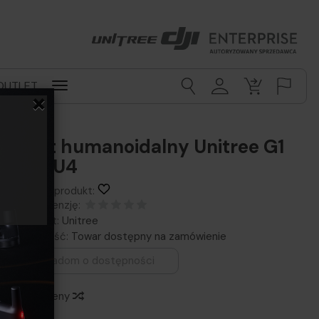
OUTLET
×
Robot humanoidalny Unitree G1
EDU-U4
Obserwuj produkt:
Dodaj recenzję:
Producent:
Unitree
Dostępność:
Towar dostępny na zamówienie
Powiadom o dostępności
Historia ceny