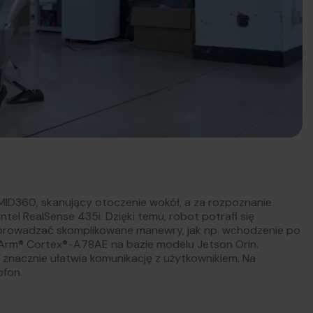
MID360, skanujący otoczenie wokół, a za rozpoznanie
el RealSense 435i. Dzięki temu, robot potrafi się
eprowadzać skomplikowane manewry, jak np. wchodzenie po
 Arm® Cortex®-A78AE na bazie modelu Jetson Orin.
o znacznie ułatwia komunikację z użytkownikiem. Na
ofon.