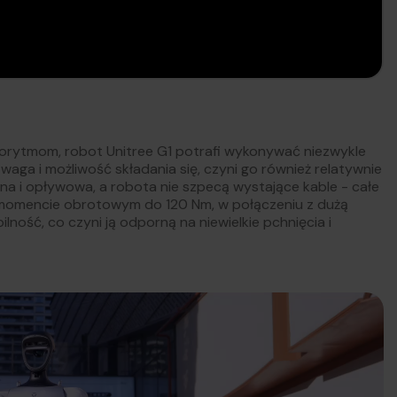
gorytmom, robot Unitree G1 potrafi wykonywać niezwykle
aga i możliwość składania się, czyni go również relatywnie
na i opływowa, a robota nie szpecą wystające kable - całe
 momencie obrotowym do 120 Nm, w połączeniu z dużą
ność, co czyni ją odporną na niewielkie pchnięcia i