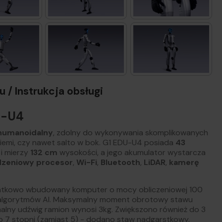
 / Instrukcja obsługi
U-U4
humanoidalny
, zdolny do wykonywania skomplikowanych
iemi, czy nawet salto w bok. G1 EDU-U4 posiada
43
i mierzy
132 cm
wysokości, a jego akumulator wystarcza
dzeniowy procesor
,
Wi-Fi
,
Bluetooth
,
LiDAR
,
kamerę
datkowo wbudowany komputer o mocy obliczeniowej 100
 algorytmów AI. Maksymalny moment obrotowy stawu
alny udźwig ramion wynosi 3kg. Zwiększono również do 3
po 7 stopni (zamiast 5) - dodano staw nadgarstkowy.