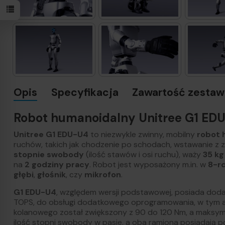
Opis
Specyfikacja
Zawartość zestawu
Robot humanoidalny Unitree G1 ED
Unitree G1 EDU-U4
to niezwykle zwinny, mobilny
robot 
ruchów, takich jak chodzenie po schodach, wstawanie z z
stopnie swobody
(ilość stawów i osi ruchu), waży
35 kg
na
2 godziny pracy
. Robot jest wyposażony m.in. w
8-r
głębi
,
głośnik
, czy
mikrofon
.
G1 EDU-U4
, względem wersji podstawowej, posiada do
TOPS, do obsługi dodatkowego oprogramowania, w tym
kolanowego został zwiększony z 90 do 120 Nm, a maksym
ilość stopni swobody w pasie, a oba ramiona posiadają 