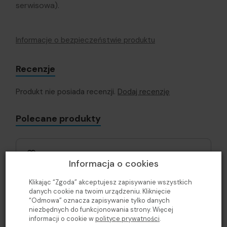
serwisowa).
Informacje o bezpieczeństwie produktu
Recenzje
Produkt nie posiada recenzji.
Dodaj recenzję
Polecane produkty
Informacja o cookies
Klikając “Zgoda” akceptujesz zapisywanie wszystkich
danych cookie na twoim urządzeniu. Kliknięcie
“Odmowa” oznacza zapisywanie tylko danych
niezbędnych do funkcjonowania strony. Więcej
informacji o cookie w
polityce prywatności
.