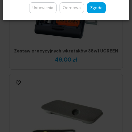
Ustawienia
Odmowa
Zgoda
Zestaw precyzyjnych wkrętaków 38w1 UGREEN
49,00 zł