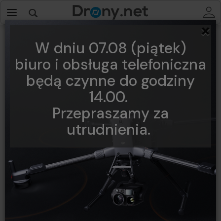
×
W dniu 07.08 (piątek)
biuro i obsługa telefoniczna
będą czynne do godziny
14.00.
Przepraszamy za
utrudnienia.
Przegub tylnego ramienia
Mavic Air 2 / Air 2S DJI
Obserwuj produkt:
Dodaj recenzję:
Producent:
DJI