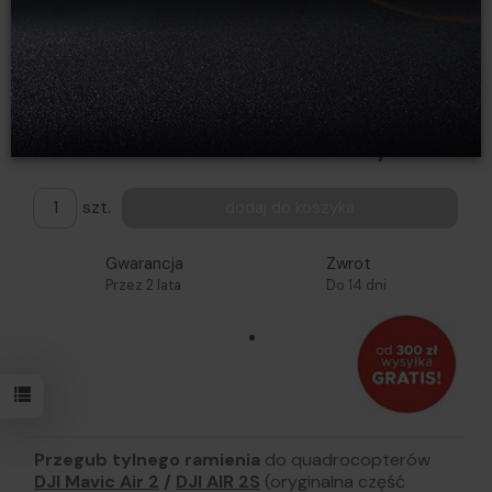
Dostępność:
Brak towaru
Powiadom o dostępności
Historia ceny
75,00 zł
szt.
dodaj do koszyka
Gwarancja
Zwrot
Przez 2 lata
Do 14 dni
Przegub tylnego ramienia
do
quadrocopterów
DJI Mavic Air 2
/
DJI AIR 2S
(oryginalna część