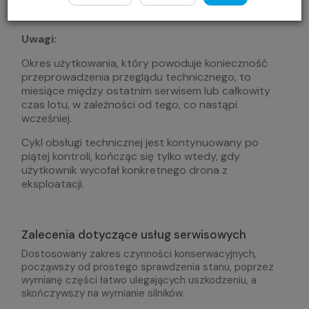
Uwagi:
Okres użytkowania, który powoduje konieczność
przeprowadzenia przeglądu technicznego, to
miesiące między ostatnim serwisem lub całkowity
czas lotu, w zależności od tego, co nastąpi
wcześniej.
Cykl obsługi technicznej jest kontynuowany po
piątej kontroli, kończąc się tylko wtedy, gdy
użytkownik wycofał konkretnego drona z
eksploatacji.
Zalecenia dotyczące usług serwisowych​
Dostosowany zakres czynności konserwacyjnych,
począwszy od prostego sprawdzenia stanu, poprzez
wymianę części łatwo ulegających uszkodzeniu, a
skończywszy na wymianie silników.