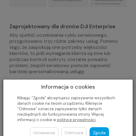
Zaprojektowany dla dronów DJI Enterprise
Aby spełnić oczekiwania cyklu serwisowego,
przygotowano trzy różne zakresy usług. Pomimo
tego, że zaspokoją one potrzeby większości
klientów, to jeśli wymagania klienta są inne lub
podczas kontroli wykryty zostanie poważny
problem, zespół serwisowy pomoże zapewnić
bardziej spersonalizowaną usługę.
Informacja o cookies
Klikając “Zgoda” akceptujesz zapisywanie wszystkich
danych cookie na twoim urządzeniu. Kliknięcie
“Odmowa” oznacza zapisywanie tylko danych
niezbędnych do funkcjonowania strony. Więcej
informacji o cookie w
polityce prywatności
.
Ustawienia
Odmowa
Zgoda