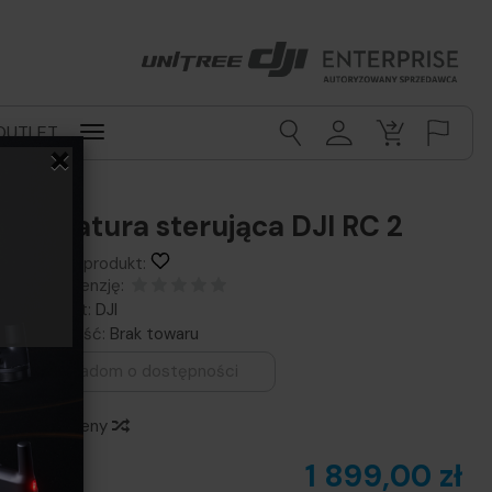
OUTLET
×
Aparatura sterująca DJI RC 2
Obserwuj produkt:
Dodaj recenzję:
Producent:
DJI
Dostępność:
Brak towaru
Powiadom o dostępności
Historia ceny
1 899,00 zł