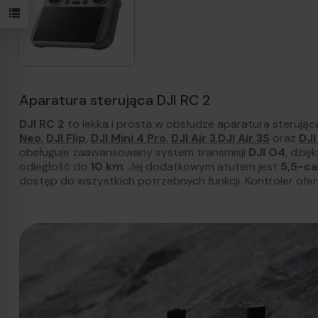
Aparatura sterująca DJI RC 2
DJI RC 2
to lekka i prosta w obsłudze aparatura sterują
Neo
,
DJI Flip
,
DJI Mini 4 Pro
,
DJI Air 3
,
DJI Air 3S
oraz
DJI
obsługuje zaawansowany system transmisji
DJI O4
, dzię
odległość do
10 km
. Jej dodatkowym atutem jest
5,5-ca
dostęp do wszystkich potrzebnych funkcji. Kontroler ofe