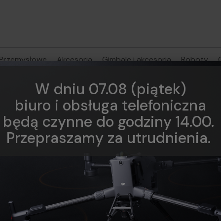
Przemysłowe
Akcesoria
Gimbale i akcesoria
Roboty
Akcesoria DJI Air 3
Aparatura sterująca DJI RC 2
W dniu 07.08 (piątek)
biuro i obsługa telefoniczna
będą czynne do godziny 14.00.
Przepraszamy za utrudnienia.