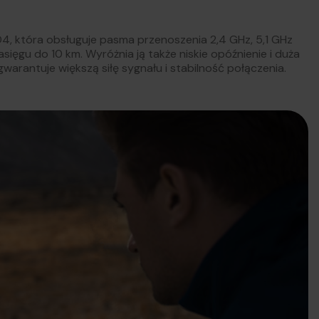
4, która obsługuje pasma przenoszenia 2,4 GHz, 5,1 GHz
ięgu do 10 km. Wyróżnia ją także niskie opóźnienie i duża
arantuje większą siłę sygnału i stabilność połączenia.