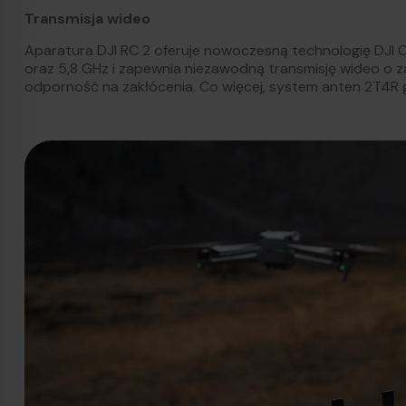
Transmisja wideo
Aparatura DJI RC 2 oferuje nowoczesną technologię DJI O
oraz 5,8 GHz i zapewnia niezawodną transmisję wideo o zas
odporność na zakłócenia. Co więcej, system anten 2T4R gw